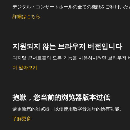
デジタル・コンサートホールの全ての機能をご利用いた
詳細はこちら
지원되지 않는 브라우저 버전입니다
디지털 콘서트홀의 모든 기능을 사용하시려면 브라우저 
더 알아보기
抱歉，您当前的浏览器版本过低
请更新您的浏览器，以便使用数字音乐厅的所有功能。
了解更多