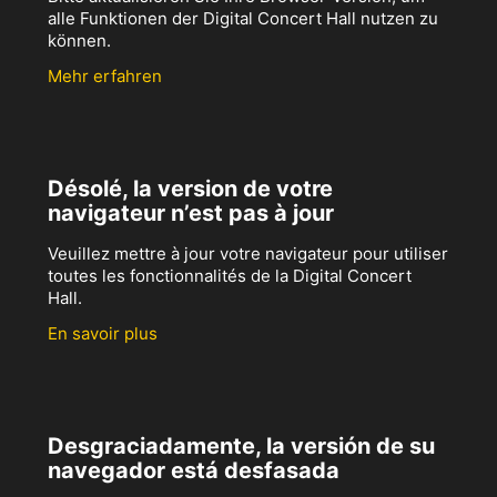
alle Funktionen der Digital Concert Hall nutzen zu
können.
Mehr erfahren
Désolé, la version de votre
navigateur n’est pas à jour
Veuillez mettre à jour votre navigateur pour utiliser
toutes les fonctionnalités de la Digital Concert
Hall.
En savoir plus
Desgraciadamente, la versión de su
navegador está desfasada