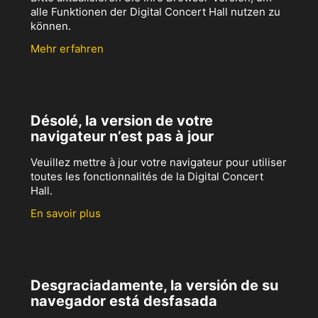
alle Funktionen der Digital Concert Hall nutzen zu
können.
Mehr erfahren
Désolé, la version de votre
navigateur n’est pas à jour
Veuillez mettre à jour votre navigateur pour utiliser
toutes les fonctionnalités de la Digital Concert
Hall.
En savoir plus
Desgraciadamente, la versión de su
navegador está desfasada