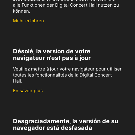
alle Funktionen der Digital Concert Hall nutzen zu
können.
Mehr erfahren
Désolé, la version de votre
navigateur n’est pas à jour
Veuillez mettre à jour votre navigateur pour utiliser
toutes les fonctionnalités de la Digital Concert
Hall.
En savoir plus
Desgraciadamente, la versión de su
navegador está desfasada