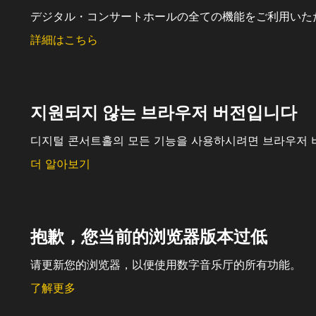
デジタル・コンサートホールの全ての機能をご利用いた
詳細はこちら
지원되지 않는 브라우저 버전입니다
디지털 콘서트홀의 모든 기능을 사용하시려면 브라우저 
더 알아보기
抱歉，您当前的浏览器版本过低
请更新您的浏览器，以便使用数字音乐厅的所有功能。
了解更多