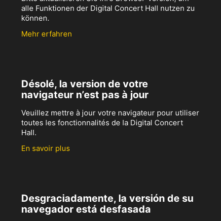
alle Funktionen der Digital Concert Hall nutzen zu
können.
Mehr erfahren
Désolé, la version de votre
navigateur n’est pas à jour
Veuillez mettre à jour votre navigateur pour utiliser
toutes les fonctionnalités de la Digital Concert
Hall.
En savoir plus
Desgraciadamente, la versión de su
navegador está desfasada