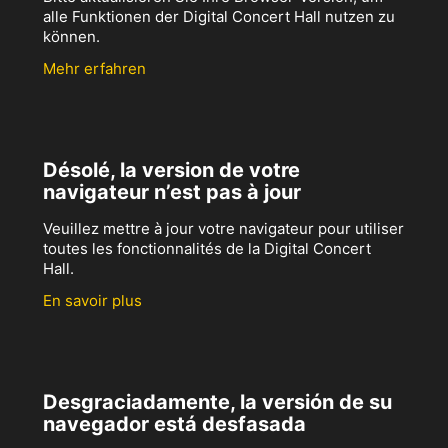
alle Funktionen der Digital Concert Hall nutzen zu
können.
Mehr erfahren
Désolé, la version de votre
navigateur n’est pas à jour
Veuillez mettre à jour votre navigateur pour utiliser
toutes les fonctionnalités de la Digital Concert
Hall.
En savoir plus
Desgraciadamente, la versión de su
navegador está desfasada