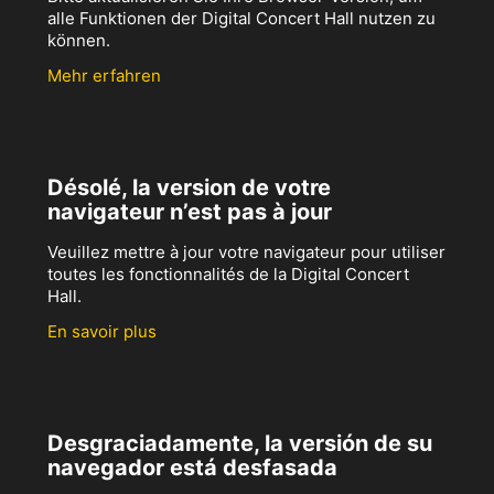
alle Funktionen der Digital Concert Hall nutzen zu
können.
Mehr erfahren
Désolé, la version de votre
navigateur n’est pas à jour
Veuillez mettre à jour votre navigateur pour utiliser
toutes les fonctionnalités de la Digital Concert
Hall.
En savoir plus
Desgraciadamente, la versión de su
navegador está desfasada