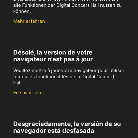
alle Funktionen der Digital Concert Hall nutzen zu
können.
Mehr erfahren
Désolé, la version de votre
navigateur n’est pas à jour
Veuillez mettre à jour votre navigateur pour utiliser
toutes les fonctionnalités de la Digital Concert
Hall.
En savoir plus
Desgraciadamente, la versión de su
navegador está desfasada