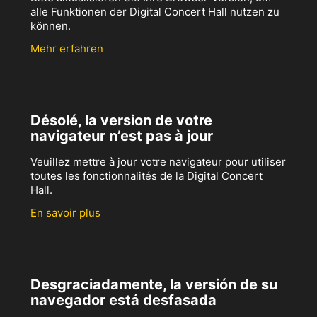
alle Funktionen der Digital Concert Hall nutzen zu
können.
Mehr erfahren
Désolé, la version de votre
navigateur n’est pas à jour
Veuillez mettre à jour votre navigateur pour utiliser
toutes les fonctionnalités de la Digital Concert
Hall.
En savoir plus
Desgraciadamente, la versión de su
navegador está desfasada