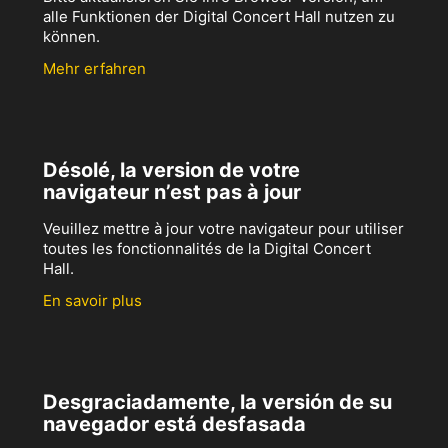
alle Funktionen der Digital Concert Hall nutzen zu
können.
Mehr erfahren
Désolé, la version de votre
navigateur n’est pas à jour
Veuillez mettre à jour votre navigateur pour utiliser
toutes les fonctionnalités de la Digital Concert
Hall.
En savoir plus
Desgraciadamente, la versión de su
navegador está desfasada