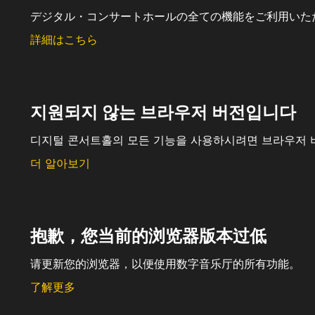
デジタル・コンサートホールの全ての機能をご利用いた
詳細はこちら
지원되지 않는 브라우저 버전입니다
디지털 콘서트홀의 모든 기능을 사용하시려면 브라우저 
더 알아보기
抱歉，您当前的浏览器版本过低
请更新您的浏览器，以便使用数字音乐厅的所有功能。
了解更多