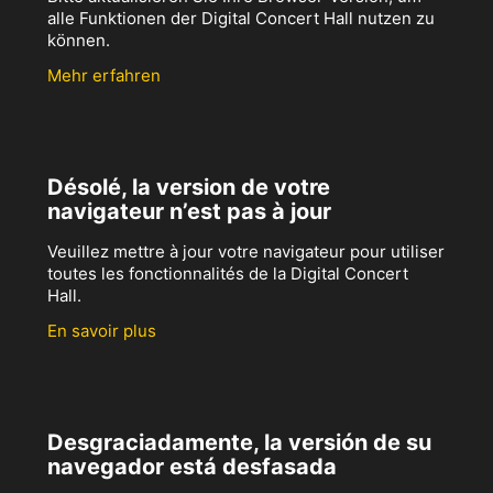
alle Funktionen der Digital Concert Hall nutzen zu
können.
Mehr erfahren
Désolé, la version de votre
navigateur n’est pas à jour
Veuillez mettre à jour votre navigateur pour utiliser
toutes les fonctionnalités de la Digital Concert
Hall.
En savoir plus
Desgraciadamente, la versión de su
navegador está desfasada