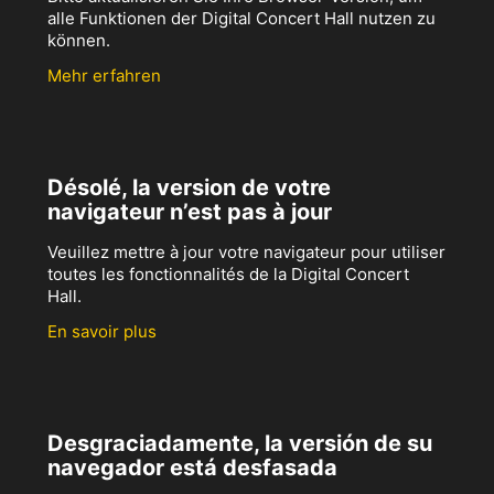
alle Funktionen der Digital Concert Hall nutzen zu
können.
Mehr erfahren
Désolé, la version de votre
navigateur n’est pas à jour
Veuillez mettre à jour votre navigateur pour utiliser
toutes les fonctionnalités de la Digital Concert
Hall.
En savoir plus
Desgraciadamente, la versión de su
navegador está desfasada