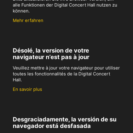
alle Funktionen der Digital Concert Hall nutzen zu
können.
Mehr erfahren
Désolé, la version de votre
navigateur n’est pas à jour
Veuillez mettre à jour votre navigateur pour utiliser
toutes les fonctionnalités de la Digital Concert
Hall.
En savoir plus
Desgraciadamente, la versión de su
navegador está desfasada