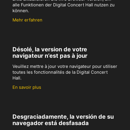
alle Funktionen der Digital Concert Hall nutzen zu
können.
Mehr erfahren
Désolé, la version de votre
navigateur n’est pas à jour
Veuillez mettre à jour votre navigateur pour utiliser
toutes les fonctionnalités de la Digital Concert
Hall.
En savoir plus
Desgraciadamente, la versión de su
navegador está desfasada