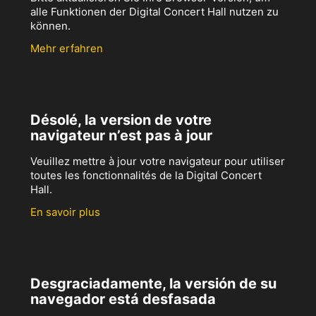
alle Funktionen der Digital Concert Hall nutzen zu
können.
Mehr erfahren
Désolé, la version de votre
navigateur n’est pas à jour
Veuillez mettre à jour votre navigateur pour utiliser
toutes les fonctionnalités de la Digital Concert
Hall.
En savoir plus
Desgraciadamente, la versión de su
navegador está desfasada