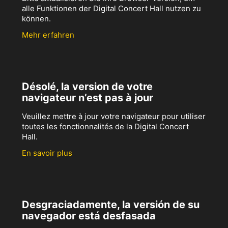
alle Funktionen der Digital Concert Hall nutzen zu
können.
Mehr erfahren
Désolé, la version de votre
navigateur n’est pas à jour
Veuillez mettre à jour votre navigateur pour utiliser
toutes les fonctionnalités de la Digital Concert
Hall.
En savoir plus
Desgraciadamente, la versión de su
navegador está desfasada