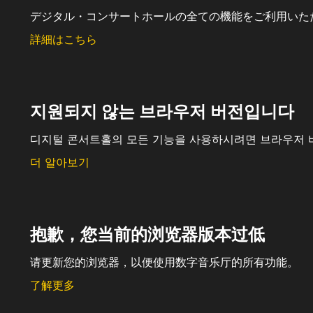
デジタル・コンサートホールの全ての機能をご利用いた
詳細はこちら
지원되지 않는 브라우저 버전입니다
디지털 콘서트홀의 모든 기능을 사용하시려면 브라우저 
더 알아보기
抱歉，您当前的浏览器版本过低
请更新您的浏览器，以便使用数字音乐厅的所有功能。
了解更多