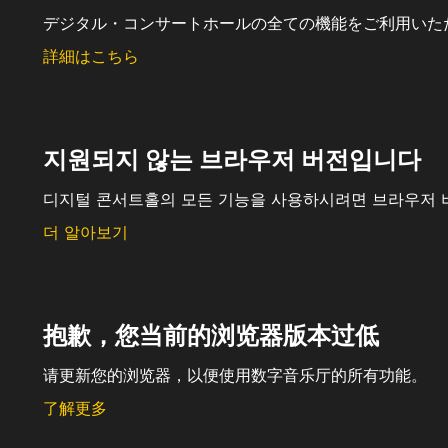
デジタル・コンサートホールの全ての機能をご利用いた
詳細はこちら
지원되지 않는 브라우저 버전입니다
디지털 콘서트홀의 모든 기능을 사용하시려면 브라우저 
더 알아보기
抱歉，您当前的浏览器版本过低
请更新您的浏览器，以便使用数字音乐厅的所有功能。
了解更多