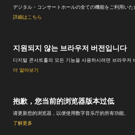
デジタル・コンサートホールの全ての機能をご利用いた
詳細はこちら
지원되지 않는 브라우저 버전입니다
디지털 콘서트홀의 모든 기능을 사용하시려면 브라우저 
더 알아보기
抱歉，您当前的浏览器版本过低
请更新您的浏览器，以便使用数字音乐厅的所有功能。
了解更多