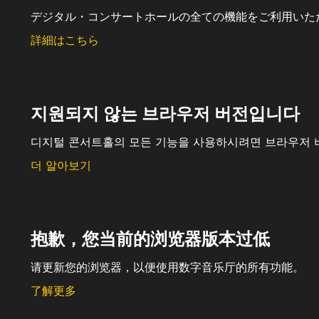
デジタル・コンサートホールの全ての機能をご利用いた
詳細はこちら
지원되지 않는 브라우저 버전입니다
디지털 콘서트홀의 모든 기능을 사용하시려면 브라우저 
더 알아보기
抱歉，您当前的浏览器版本过低
请更新您的浏览器，以便使用数字音乐厅的所有功能。
了解更多