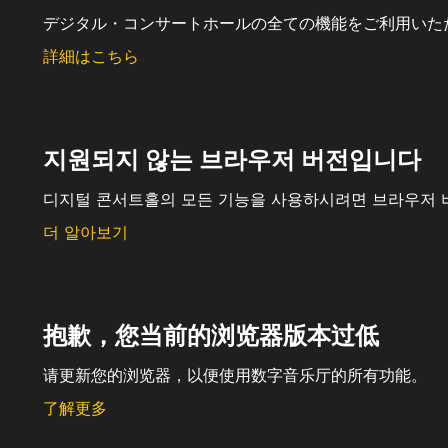
デジタル・コンサートホールの全ての機能をご利用いた
詳細はこちら
지원되지 않는 브라우저 버전입니다
디지털 콘서트홀의 모든 기능을 사용하시려면 브라우저 
더 알아보기
抱歉，您当前的浏览器版本过低
请更新您的浏览器，以便使用数字音乐厅的所有功能。
了解更多