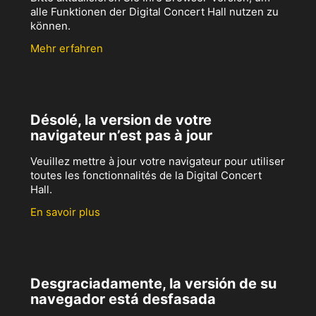
alle Funktionen der Digital Concert Hall nutzen zu
können.
Mehr erfahren
Désolé, la version de votre
navigateur n’est pas à jour
Veuillez mettre à jour votre navigateur pour utiliser
toutes les fonctionnalités de la Digital Concert
Hall.
En savoir plus
Desgraciadamente, la versión de su
navegador está desfasada