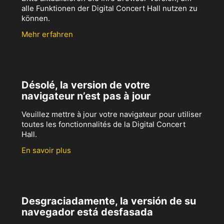
alle Funktionen der Digital Concert Hall nutzen zu
können.
Mehr erfahren
Désolé, la version de votre
navigateur n’est pas à jour
Veuillez mettre à jour votre navigateur pour utiliser
toutes les fonctionnalités de la Digital Concert
Hall.
En savoir plus
Desgraciadamente, la versión de su
navegador está desfasada