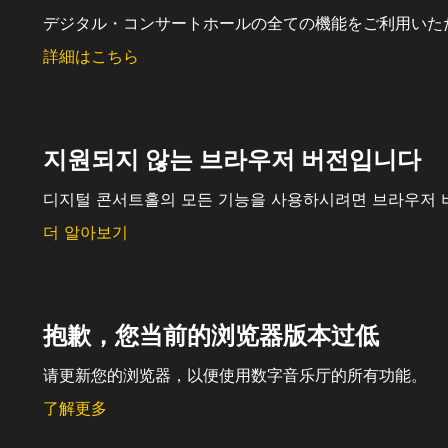
デジタル・コンサートホールの全ての機能をご利用いた
詳細はこちら
지원되지 않는 브라우저 버전입니다
디지털 콘서트홀의 모든 기능을 사용하시려면 브라우저 
더 알아보기
抱歉，您当前的浏览器版本过低
请更新您的浏览器，以便使用数字音乐厅的所有功能。
了解更多