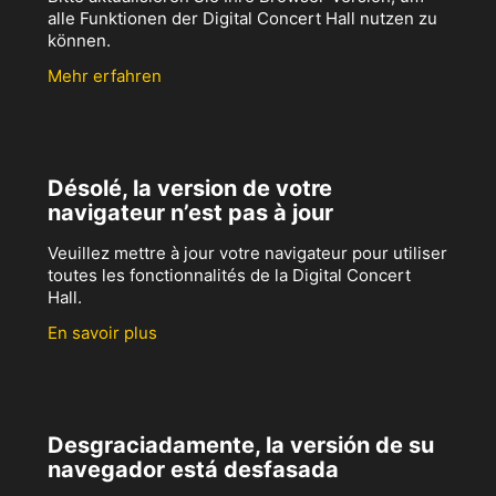
alle Funktionen der Digital Concert Hall nutzen zu
können.
Mehr erfahren
Désolé, la version de votre
navigateur n’est pas à jour
Veuillez mettre à jour votre navigateur pour utiliser
toutes les fonctionnalités de la Digital Concert
Hall.
En savoir plus
Desgraciadamente, la versión de su
navegador está desfasada