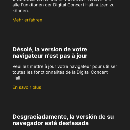
alle Funktionen der Digital Concert Hall nutzen zu
können.
Mehr erfahren
Désolé, la version de votre
navigateur n’est pas à jour
Veuillez mettre à jour votre navigateur pour utiliser
toutes les fonctionnalités de la Digital Concert
Hall.
En savoir plus
Desgraciadamente, la versión de su
navegador está desfasada