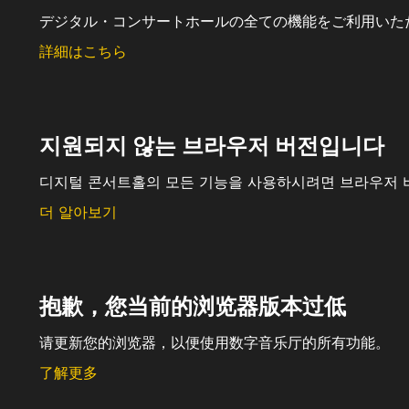
デジタル・コンサートホールの全ての機能をご利用いた
詳細はこちら
지원되지 않는 브라우저 버전입니다
디지털 콘서트홀의 모든 기능을 사용하시려면 브라우저 
더 알아보기
抱歉，您当前的浏览器版本过低
请更新您的浏览器，以便使用数字音乐厅的所有功能。
了解更多