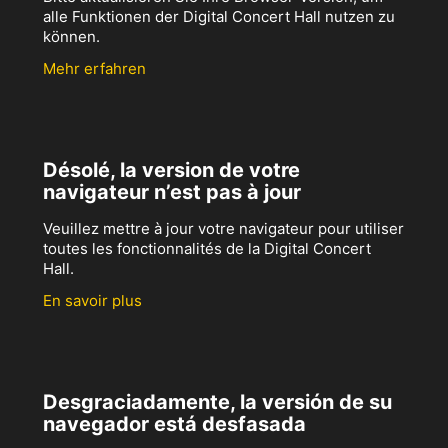
alle Funktionen der Digital Concert Hall nutzen zu
können.
Mehr erfahren
Désolé, la version de votre
navigateur n’est pas à jour
Veuillez mettre à jour votre navigateur pour utiliser
toutes les fonctionnalités de la Digital Concert
Hall.
En savoir plus
Desgraciadamente, la versión de su
navegador está desfasada