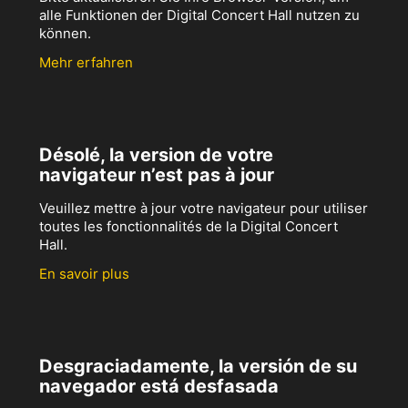
alle Funktionen der Digital Concert Hall nutzen zu
können.
Mehr erfahren
Désolé, la version de votre
navigateur n’est pas à jour
Veuillez mettre à jour votre navigateur pour utiliser
toutes les fonctionnalités de la Digital Concert
Hall.
En savoir plus
Desgraciadamente, la versión de su
navegador está desfasada