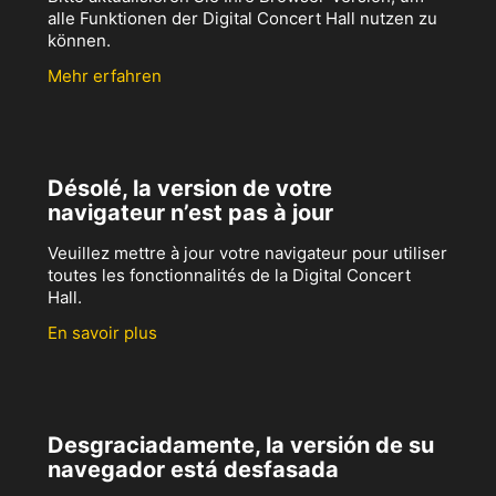
alle Funktionen der Digital Concert Hall nutzen zu
können.
Mehr erfahren
Désolé, la version de votre
navigateur n’est pas à jour
Veuillez mettre à jour votre navigateur pour utiliser
toutes les fonctionnalités de la Digital Concert
Hall.
En savoir plus
Desgraciadamente, la versión de su
navegador está desfasada