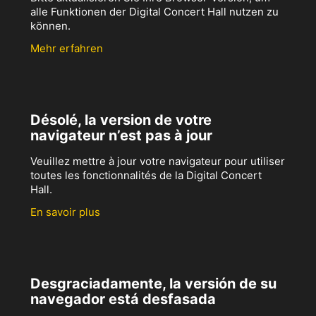
alle Funktionen der Digital Concert Hall nutzen zu
können.
Mehr erfahren
Désolé, la version de votre
navigateur n’est pas à jour
Veuillez mettre à jour votre navigateur pour utiliser
toutes les fonctionnalités de la Digital Concert
Hall.
En savoir plus
Desgraciadamente, la versión de su
navegador está desfasada