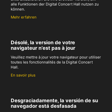
alle Funktionen der Digital Concert Hall nutzen zu
können.
Mehr erfahren
Désolé, la version de votre
navigateur n’est pas à jour
Veuillez mettre à jour votre navigateur pour utiliser
toutes les fonctionnalités de la Digital Concert
Hall.
En savoir plus
Desgraciadamente, la versión de su
navegador está desfasada