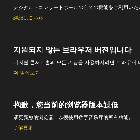
デジタル・コンサートホールの全ての機能をご利用いた
詳細はこちら
지원되지 않는 브라우저 버전입니다
디지털 콘서트홀의 모든 기능을 사용하시려면 브라우저 
더 알아보기
抱歉，您当前的浏览器版本过低
请更新您的浏览器，以便使用数字音乐厅的所有功能。
了解更多