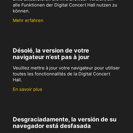
alle Funktionen der Digital Concert Hall nutzen zu
können.
Mehr erfahren
Désolé, la version de votre
navigateur n’est pas à jour
Veuillez mettre à jour votre navigateur pour utiliser
toutes les fonctionnalités de la Digital Concert
Hall.
En savoir plus
Desgraciadamente, la versión de su
navegador está desfasada