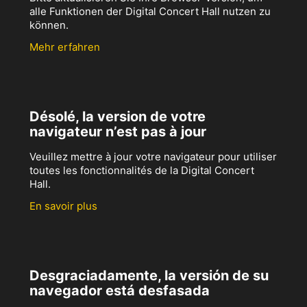
alle Funktionen der Digital Concert Hall nutzen zu
können.
Mehr erfahren
Désolé, la version de votre
navigateur n’est pas à jour
Veuillez mettre à jour votre navigateur pour utiliser
toutes les fonctionnalités de la Digital Concert
Hall.
En savoir plus
Desgraciadamente, la versión de su
navegador está desfasada