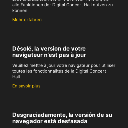
alle Funktionen der Digital Concert Hall nutzen zu
können.
Mehr erfahren
Désolé, la version de votre
navigateur n’est pas à jour
Veuillez mettre à jour votre navigateur pour utiliser
toutes les fonctionnalités de la Digital Concert
Hall.
En savoir plus
Desgraciadamente, la versión de su
navegador está desfasada