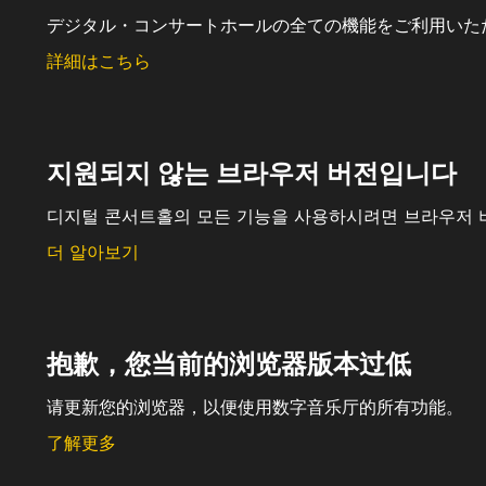
デジタル・コンサートホールの全ての機能をご利用いた
詳細はこちら
지원되지 않는 브라우저 버전입니다
디지털 콘서트홀의 모든 기능을 사용하시려면 브라우저 
더 알아보기
抱歉，您当前的浏览器版本过低
请更新您的浏览器，以便使用数字音乐厅的所有功能。
了解更多