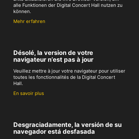
alle Funktionen der Digital Concert Hall nutzen zu
können.
Mehr erfahren
Désolé, la version de votre
navigateur n’est pas à jour
Veuillez mettre à jour votre navigateur pour utiliser
toutes les fonctionnalités de la Digital Concert
Hall.
En savoir plus
Desgraciadamente, la versión de su
navegador está desfasada