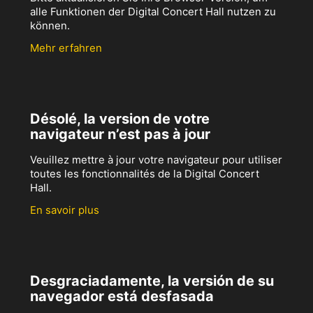
alle Funktionen der Digital Concert Hall nutzen zu
können.
Mehr erfahren
Désolé, la version de votre
navigateur n’est pas à jour
Veuillez mettre à jour votre navigateur pour utiliser
toutes les fonctionnalités de la Digital Concert
Hall.
En savoir plus
Desgraciadamente, la versión de su
navegador está desfasada