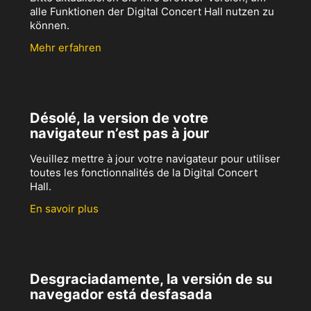
alle Funktionen der Digital Concert Hall nutzen zu
können.
Mehr erfahren
Désolé, la version de votre
navigateur n’est pas à jour
Veuillez mettre à jour votre navigateur pour utiliser
toutes les fonctionnalités de la Digital Concert
Hall.
En savoir plus
Desgraciadamente, la versión de su
navegador está desfasada