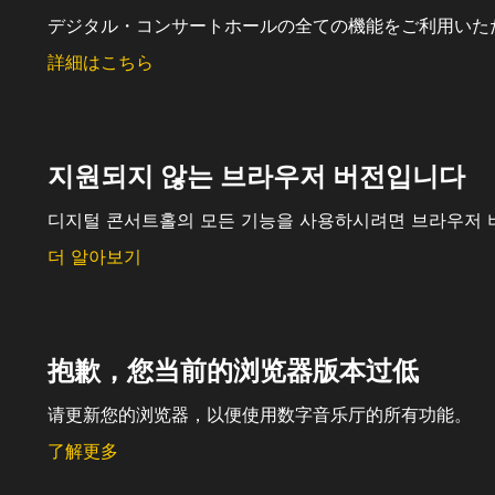
デジタル・コンサートホールの全ての機能をご利用いた
詳細はこちら
지원되지 않는 브라우저 버전입니다
디지털 콘서트홀의 모든 기능을 사용하시려면 브라우저 
더 알아보기
抱歉，您当前的浏览器版本过低
请更新您的浏览器，以便使用数字音乐厅的所有功能。
了解更多