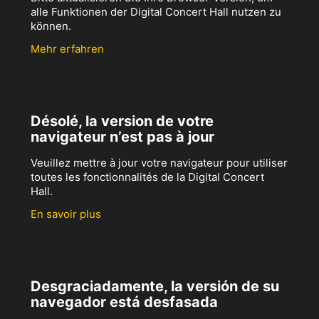
alle Funktionen der Digital Concert Hall nutzen zu
können.
Mehr erfahren
Désolé, la version de votre
navigateur n’est pas à jour
Veuillez mettre à jour votre navigateur pour utiliser
toutes les fonctionnalités de la Digital Concert
Hall.
En savoir plus
Desgraciadamente, la versión de su
navegador está desfasada