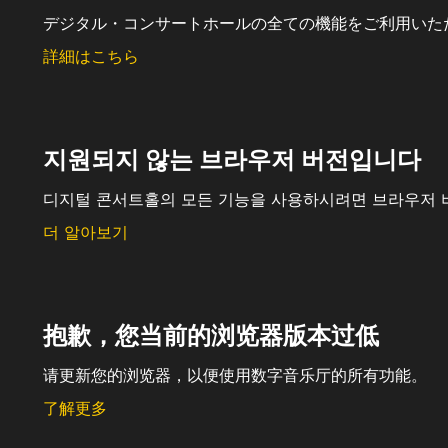
デジタル・コンサートホールの全ての機能をご利用いた
詳細はこちら
지원되지 않는 브라우저 버전입니다
디지털 콘서트홀의 모든 기능을 사용하시려면 브라우저 
더 알아보기
抱歉，您当前的浏览器版本过低
请更新您的浏览器，以便使用数字音乐厅的所有功能。
了解更多