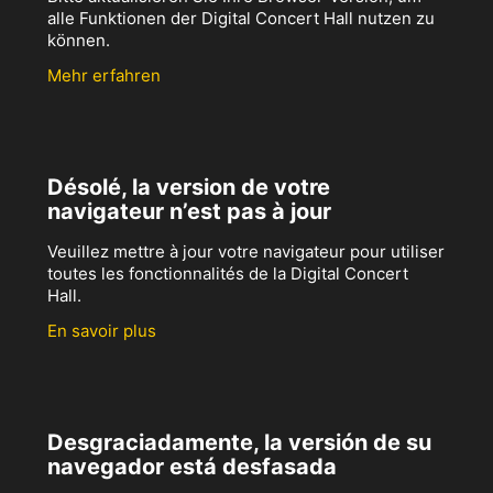
alle Funktionen der Digital Concert Hall nutzen zu
können.
Mehr erfahren
Désolé, la version de votre
navigateur n’est pas à jour
Veuillez mettre à jour votre navigateur pour utiliser
toutes les fonctionnalités de la Digital Concert
Hall.
En savoir plus
Desgraciadamente, la versión de su
navegador está desfasada