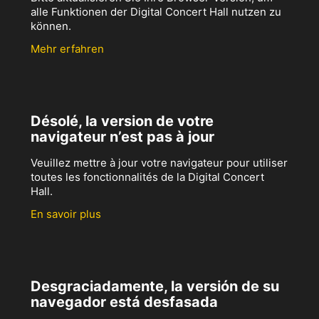
alle Funktionen der Digital Concert Hall nutzen zu
können.
Mehr erfahren
Désolé, la version de votre
navigateur n’est pas à jour
Veuillez mettre à jour votre navigateur pour utiliser
toutes les fonctionnalités de la Digital Concert
Hall.
En savoir plus
Desgraciadamente, la versión de su
navegador está desfasada