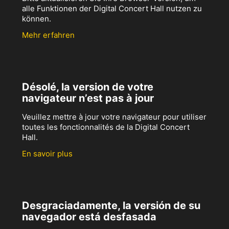
alle Funktionen der Digital Concert Hall nutzen zu
können.
Mehr erfahren
Désolé, la version de votre
navigateur n’est pas à jour
Veuillez mettre à jour votre navigateur pour utiliser
toutes les fonctionnalités de la Digital Concert
Hall.
En savoir plus
Desgraciadamente, la versión de su
navegador está desfasada