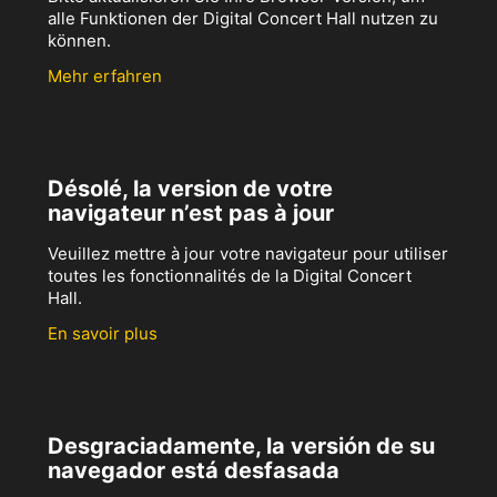
alle Funktionen der Digital Concert Hall nutzen zu
können.
Mehr erfahren
Désolé, la version de votre
navigateur n’est pas à jour
Veuillez mettre à jour votre navigateur pour utiliser
toutes les fonctionnalités de la Digital Concert
Hall.
En savoir plus
Desgraciadamente, la versión de su
navegador está desfasada