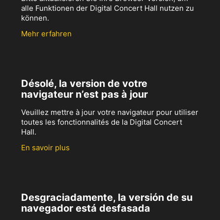
alle Funktionen der Digital Concert Hall nutzen zu
können.
Mehr erfahren
Désolé, la version de votre
navigateur n’est pas à jour
Veuillez mettre à jour votre navigateur pour utiliser
toutes les fonctionnalités de la Digital Concert
Hall.
En savoir plus
Desgraciadamente, la versión de su
navegador está desfasada